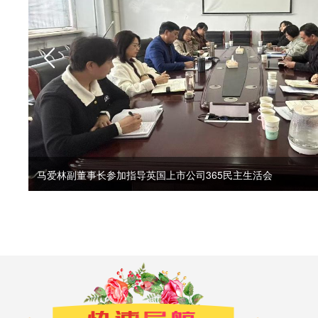
马爱林副董事长参加指导英国上市公司365民主生活会
同心共祝祖国好感恩奋进新征程合唱比赛